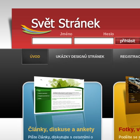
Jméno
Heslo
ÚVOD
UKÁZKY DESIGNŮ STRÁNEK
REGISTRA
Články, diskuse a ankety
Fotky, 
Pište články, diskutujte s ostatními o
Podělte se s