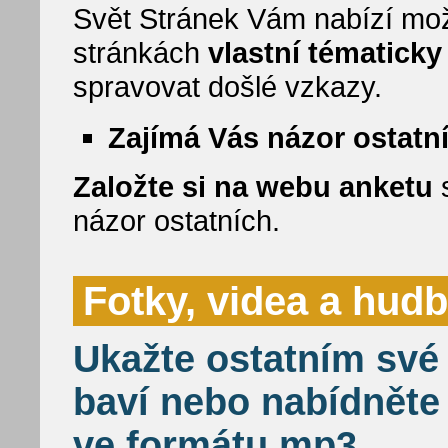
Svět Stránek Vám nabízí mož
stránkách
vlastní tématick
spravovat došlé vzkazy.
Zajímá Vás názor ostatn
Založte si na webu anketu
s
názor ostatních.
Fotky, videa a hud
Ukažte ostatním své 
baví nebo nabídněte
ve formátu mp3