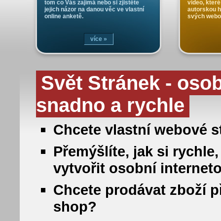
tom co Vás zajímá nebo si zjistěte
video, které
jejich názor na danou věc ve vlastní
autorskou 
online anketě.
svých webo
více »
Svět Stránek - oso
snadno a rychle
Chcete vlastní webové st
Přemýšlíte, jak si rych
vytvořit osobní internet
Chcete prodávat zboží př
shop?