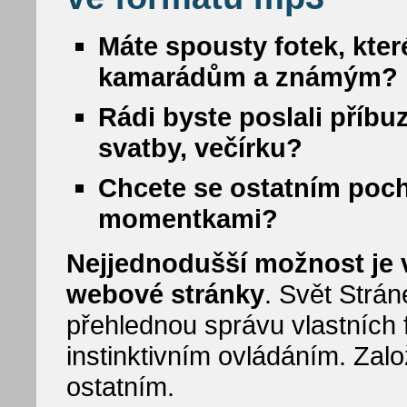
Máte spousty fotek, kter
kamarádům a známým?
Rádi byste poslali příbu
svatby, večírku?
Chcete se ostatním poc
momentkami?
Nejjednodušší možnost je vy
webové stránky
. Svět Strá
přehlednou správu vlastních f
instinktivním ovládáním. Zalo
ostatním.