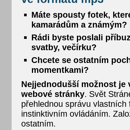
Máte spousty fotek, kter
kamarádům a známým?
Rádi byste poslali příbu
svatby, večírku?
Chcete se ostatním poc
momentkami?
Nejjednodušší možnost je vy
webové stránky
. Svět Strá
přehlednou správu vlastních f
instinktivním ovládáním. Zalo
ostatním.