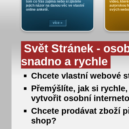
tom co Vás zajímá nebo si zjistěte
video, které
jejich názor na danou věc ve vlastní
autorskou 
online anketě.
svých webo
více »
Svět Stránek - oso
snadno a rychle
Chcete vlastní webové st
Přemýšlíte, jak si rych
vytvořit osobní internet
Chcete prodávat zboží př
shop?