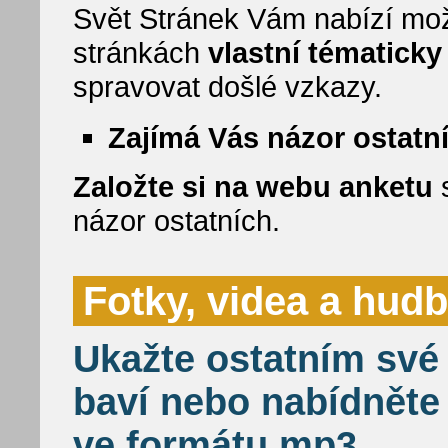
Svět Stránek Vám nabízí mož
stránkách
vlastní tématick
spravovat došlé vzkazy.
Zajímá Vás názor ostatn
Založte si na webu anketu
s
názor ostatních.
Fotky, videa a hud
Ukažte ostatním své 
baví nebo nabídněte
ve formátu mp3