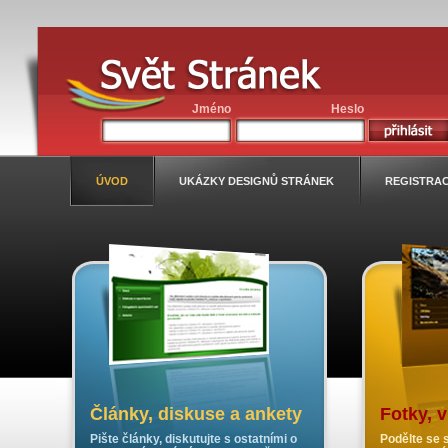
Jméno
Heslo
ÚVOD
UKÁZKY DESIGNŮ STRÁNEK
REGISTRA
Články, diskuse a ankety
Fotky, 
Pište články, diskutujte s ostatními o
Podělte se s