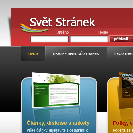
Jméno
Heslo
ÚVOD
UKÁZKY DESIGNŮ STRÁNEK
REGISTRA
Články, diskuse a ankety
Fotky, 
Pište články, diskutujte s ostatními o
Podělte se s