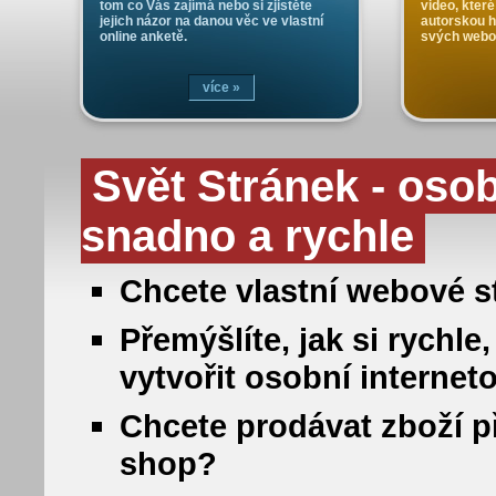
tom co Vás zajímá nebo si zjistěte
video, které
jejich názor na danou věc ve vlastní
autorskou 
online anketě.
svých webo
více »
Svět Stránek - oso
snadno a rychle
Chcete vlastní webové st
Přemýšlíte, jak si rych
vytvořit osobní internet
Chcete prodávat zboží př
shop?