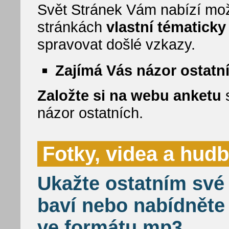
Svět Stránek Vám nabízí mož
stránkách
vlastní tématick
spravovat došlé vzkazy.
Zajímá Vás názor ostatn
Založte si na webu anketu
s
názor ostatních.
Fotky, videa a hud
Ukažte ostatním své 
baví nebo nabídněte
ve formátu mp3