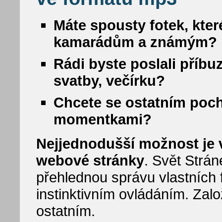
Máte spousty fotek, kter
kamarádům a známým?
Rádi byste poslali příbu
svatby, večírku?
Chcete se ostatním poc
momentkami?
Nejjednodušší možnost je vy
webové stránky
. Svět Strá
přehlednou správu vlastních f
instinktivním ovládáním. Zalo
ostatním.