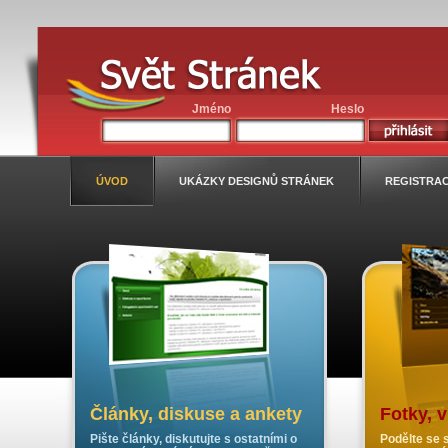
Jméno
Heslo
ÚVOD
UKÁZKY DESIGNŮ STRÁNEK
REGISTRA
Články, diskuse a ankety
Fotky, 
Pište články, diskutujte s ostatními o
Podělte se s