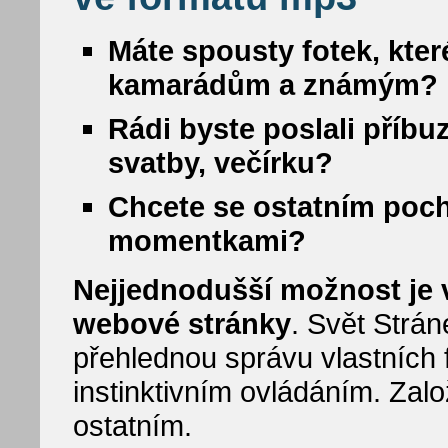
Máte spousty fotek, kter
kamarádům a známým?
Rádi byste poslali příbu
svatby, večírku?
Chcete se ostatním poc
momentkami?
Nejjednodušší možnost je vy
webové stránky
. Svět Strá
přehlednou správu vlastních f
instinktivním ovládáním. Zalo
ostatním.