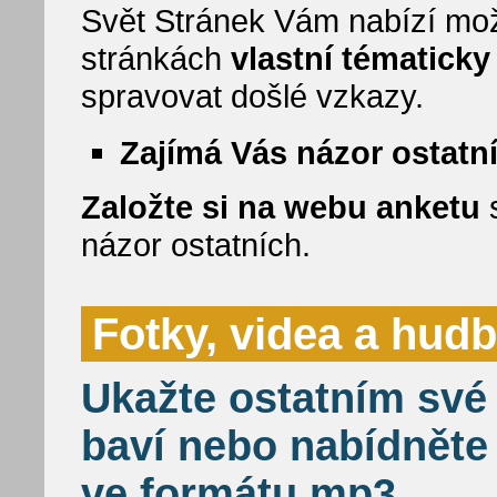
Svět Stránek Vám nabízí mož
stránkách
vlastní tématick
spravovat došlé vzkazy.
Zajímá Vás názor ostatn
Založte si na webu anketu
s
názor ostatních.
Fotky, videa a hud
Ukažte ostatním své 
baví nebo nabídněte
ve formátu mp3