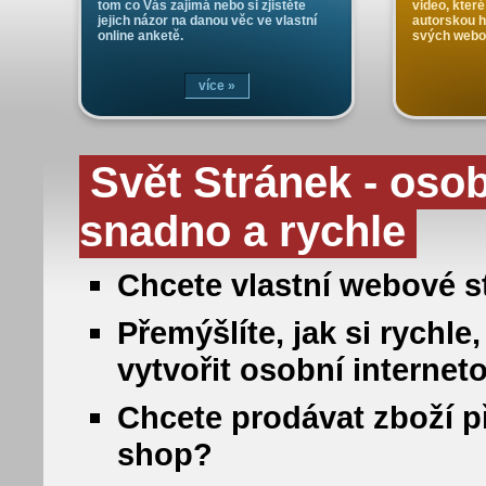
tom co Vás zajímá nebo si zjistěte
video, které
jejich názor na danou věc ve vlastní
autorskou 
online anketě.
svých webo
více »
Svět Stránek - oso
snadno a rychle
Chcete vlastní webové st
Přemýšlíte, jak si rych
vytvořit osobní internet
Chcete prodávat zboží př
shop?