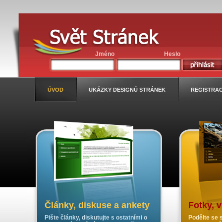
Jméno
Heslo
ÚVOD
UKÁZKY DESIGNŮ STRÁNEK
REGISTRA
Články, diskuse a ankety
Fotky, 
Pište články, diskutujte s ostatními o
Podělte se s