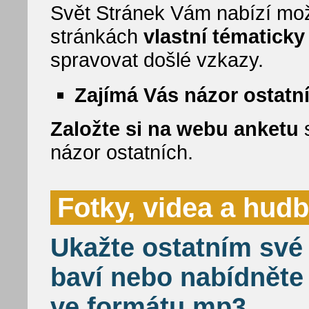
Svět Stránek Vám nabízí mož
stránkách
vlastní tématick
spravovat došlé vzkazy.
Zajímá Vás názor ostatn
Založte si na webu anketu
s
názor ostatních.
Fotky, videa a hud
Ukažte ostatním své 
baví nebo nabídněte
ve formátu mp3