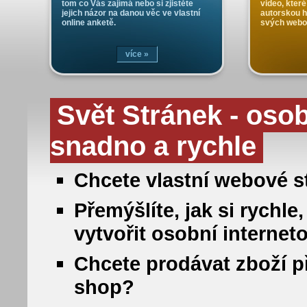
tom co Vás zajímá nebo si zjistěte
video, které
jejich názor na danou věc ve vlastní
autorskou 
online anketě.
svých webo
více »
Svět Stránek - oso
snadno a rychle
Chcete vlastní webové st
Přemýšlíte, jak si rych
vytvořit osobní internet
Chcete prodávat zboží př
shop?