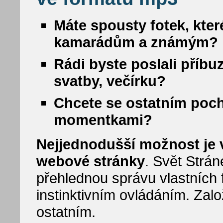
Máte spousty fotek, kter
kamarádům a známým?
Rádi byste poslali příbu
svatby, večírku?
Chcete se ostatním poc
momentkami?
Nejjednodušší možnost je vy
webové stránky
. Svět Strá
přehlednou správu vlastních f
instinktivním ovládáním. Zalo
ostatním.